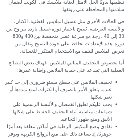
تنظيفها يدويًا الحل الأمثل لعناية ملابسك في الكويت لضمان
سلامتها والمحافظة على رونقها.
في الحالات الأخرى مثل غسيل الملابس القطنية، الكتان،
والألبسة العرضية، يُنصح باختيار دورة غسيل باردة تتراوح بين
30 إلى 40 درجة مع سرعة عصر منخفضة بين 400 و800
دورة. هذه الإعدادات تحافظ على جودة النسيج وتقلل من
تعرض الملابس للتلف مع الاستخدام المتكرر للغسالة.
أما بخصوص التجفيف المثالي للملابس، فهناك بعض النصائح
العملية التي تساعد على حماية الملابس وإطالة عمرها:
تجفيف الملابس على سطح مستوٍ ضروري إلى حد كبير
عندما يتعلق الأمر بالصوف أو الكنزات لمنع تمددها أو
تغير شكلها.
يجب عليكم تعليق القمصان والألبسة الرسمية على
شماعات مناسبة أثناء التجفيف للحفاظ على شكلها
الأنيق ومنع ظهور التجاعيد.
تفادي وضع الملابس الرطبة في أماكن مغلقة يعد أمرًا
جوهريًا، إذ يساعد ذلك على منع الروائح الكريهة ويوفر