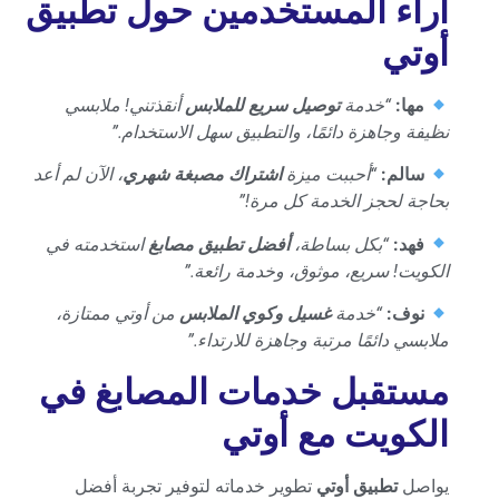
آراء المستخدمين حول تطبيق
أوتي
مها
:
“
خدمة
توصيل سريع للملابس
أنقذتني! ملابسي
نظيفة وجاهزة دائمًا، والتطبيق سهل الاستخدام
.”
سالم
:
“
أحببت ميزة
اشتراك مصبغة شهري
، الآن لم أعد
بحاجة لحجز الخدمة كل مرة
!”
فهد
:
“
بكل بساطة،
أفضل تطبيق مصابغ
استخدمته في
الكويت! سريع، موثوق، وخدمة رائعة
.”
نوف
:
“
خدمة
غسيل وكوي الملابس
من أوتي ممتازة،
ملابسي دائمًا مرتبة وجاهزة للارتداء
.”
مستقبل خدمات المصابغ في
الكويت مع أوتي
يواصل
تطبيق أوتي
تطوير خدماته لتوفير تجربة أفضل