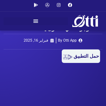
أوتي: الحل الذكي للمصابغ في
الكويت 24 ساعة – راحة، سرعة،
وجودة في متناول يدك
By Otti App
فبراير 16, 2025
حمل التطبيق