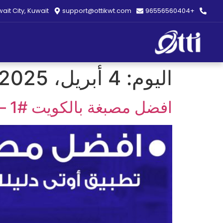
ait City, Kuwait
support@ottikwt.com
+96556560404
اليوم:
4 أبريل، 2025
افضل مصبغة بالكويت #1 – تطبيق أوتى دليلك لاختيار الخدمة المثالية